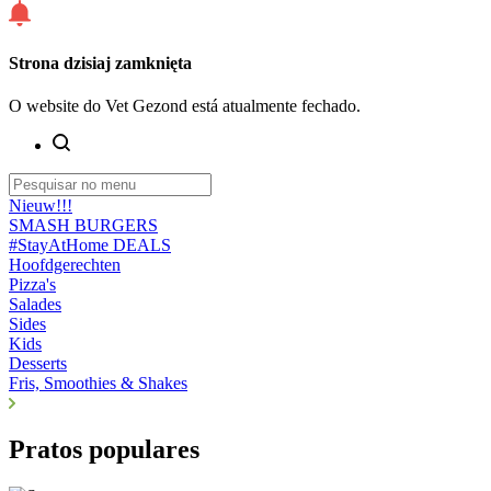
Strona dzisiaj zamknięta
O website do Vet Gezond está atualmente fechado.
Nieuw!!!
SMASH BURGERS
#StayAtHome DEALS
Hoofdgerechten
Pizza's
Salades
Sides
Kids
Desserts
Fris, Smoothies & Shakes
Pratos populares