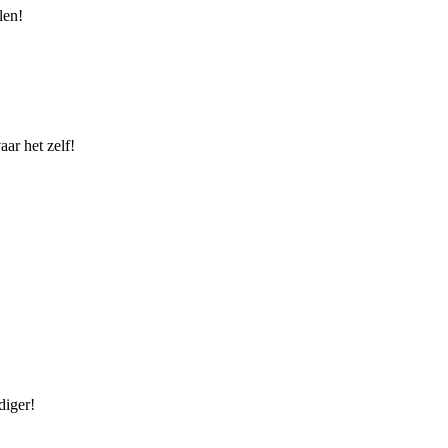
len!
ar het zelf!
diger!