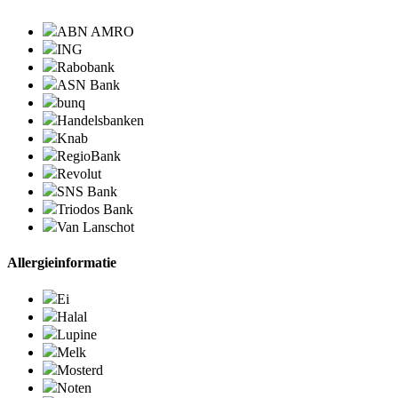
ABN AMRO
ING
Rabobank
ASN Bank
bunq
Handelsbanken
Knab
RegioBank
Revolut
SNS Bank
Triodos Bank
Van Lanschot
Allergieinformatie
Ei
Halal
Lupine
Melk
Mosterd
Noten