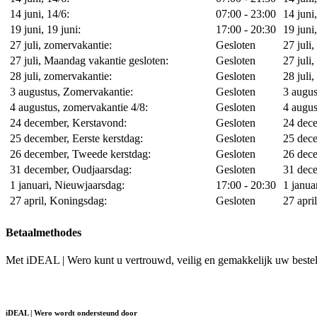
14 juni, 14/6:
07:00 - 23:00
14 juni,
19 juni, 19 juni:
17:00 - 20:30
19 juni,
27 juli, zomervakantie:
Gesloten
27 juli
27 juli, Maandag vakantie gesloten:
Gesloten
27 juli
28 juli, zomervakantie:
Gesloten
28 juli
3 augustus, Zomervakantie:
Gesloten
3 augus
4 augustus, zomervakantie 4/8:
Gesloten
4 augus
24 december, Kerstavond:
Gesloten
24 dec
25 december, Eerste kerstdag:
Gesloten
25 dece
26 december, Tweede kerstdag:
Gesloten
26 dec
31 december, Oudjaarsdag:
Gesloten
31 dec
1 januari, Nieuwjaarsdag:
17:00 - 20:30
1 janua
27 april, Koningsdag:
Gesloten
27 apri
Betaalmethodes
Met iDEAL | Wero kunt u vertrouwd, veilig en gemakkelijk uw bestell
iDEAL | Wero wordt ondersteund door