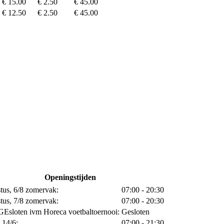
€ 15.00
€ 2.50
€ 45.00
€ 12.50
€ 2.50
€ 45.00
Openingstijden
tus, 6/8 zomervak:
07:00 - 20:30
tus, 7/8 zomervak:
07:00 - 20:30
 GEsloten ivm Horeca voetbaltoernooi:
Gesloten
 14/6:
07:00 - 21:30